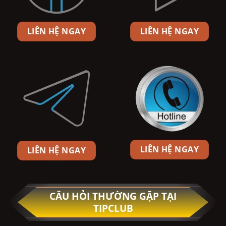
giúp sân chơi trở thành lựa chọn hàng đầu của
nhiều người chơi.
LIÊN HỆ NGAY
LIÊN HỆ NGAY
TipClub không chỉ là một cổng game cá cược mà
còn là một nền tảng giải trí đa dạng với những ưu
điểm nổi bật:
Giao diện người dùng thân thiện và dễ sử
dụng
: Giao diện của TipClub được thiết kế tối
giản nhưng hiện đại, giúp người chơi dễ dàng
tìm kiếm và tham gia các trò chơi yêu thích mà
không gặp khó khăn. Phiên bản ứng dụng di
LIÊN HỆ NGAY
LIÊN HỆ NGAY
động của TipClub cũng giúp người chơi tham gia
cá cược mọi lúc, mọi nơi, ngay cả khi đang di
chuyển.
CÂU HỎI THƯỜNG GẶP TẠI
Danh mục trò chơi đa dạng và hấp dẫn
:
TIPCLUB
TipClub tự hào sở hữu một loạt trò chơi phong
phú, từ cá cược thể thao, casino trực tuyến đến