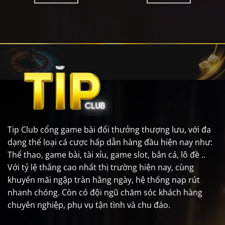
Đăng ký chơi game tại cổng game TipClub dễ làm,
nhanh gọn
Lưu ý khi tham gia cá cược tại TipClub
Để có trải nghiệm chơi game suôn sẻ và an toàn tại
Tip Club cổng game bài đổi thưởng thượng lưu, với đa
TipClub, người chơi cần lưu ý một số điểm quan
dạng thể loại cá cược hấp dẫn hàng đầu hiện nay như:
trọng:
Thể thao, game bài, tài xỉu, game slot, bắn cá, lô đề ..
Với tỷ lệ thắng cao nhất thị trường hiện nay, cùng
Quản lý ngân sách cá cược
: Hãy đặt ra một
khuyến mãi ngập tràn hằng ngày, hệ thống nạp rút
ngân sách rõ ràng trước khi chơi và không vượt
nhanh chóng. Còn có đội ngũ chăm sóc khách hàng
quá giới hạn đã đặt ra.
chuyên nghiệp, phụ vụ tận tình và chu đáo.
Hiểu rõ luật chơi
: Nắm vững các quy tắc của