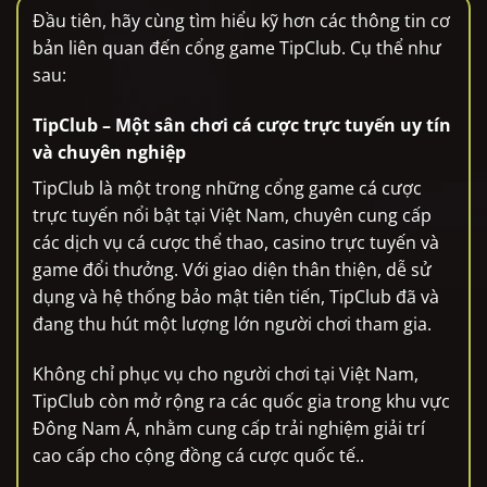
Đầu tiên, hãy cùng tìm hiểu kỹ hơn các thông tin cơ
bản liên quan đến cổng game TipClub. Cụ thể như
sau:
TipClub – Một sân chơi cá cược trực tuyến uy tín
và chuyên nghiệp
TipClub là một trong những cổng game cá cược
trực tuyến nổi bật tại Việt Nam, chuyên cung cấp
các dịch vụ cá cược thể thao, casino trực tuyến và
game đổi thưởng. Với giao diện thân thiện, dễ sử
dụng và hệ thống bảo mật tiên tiến, TipClub đã và
đang thu hút một lượng lớn người chơi tham gia.
Không chỉ phục vụ cho người chơi tại Việt Nam,
TipClub còn mở rộng ra các quốc gia trong khu vực
Đông Nam Á, nhằm cung cấp trải nghiệm giải trí
cao cấp cho cộng đồng cá cược quốc tế..