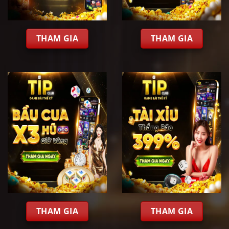
Giấy phép hoạt động và tính hợp pháp của
TipClub
THAM GIA
THAM GIA
Để bảo đảm sự uy tín và hợp pháp trong hoạt
động, TipClub đã được cấp phép bởi các cơ quan
quản lý cờ bạc quốc tế, giúp người chơi yên tâm
hơn khi tham gia cá cược. Giấy phép này chứng
minh rằng TipClub hoạt động đúng theo quy định
của pháp luật và tuân thủ các tiêu chuẩn bảo mật
nghiêm ngặt.
Cổng game cũng áp dụng các công nghệ bảo mật
tiên tiến như mã hóa dữ liệu và xác thực hai yếu tố,
giúp bảo vệ thông tin cá nhân và tài khoản của
người chơi khỏi các mối nguy hiểm trên môi trường
trực tuyến.
THAM GIA
THAM GIA
Sứ mệnh và tầm nhìn phát triển