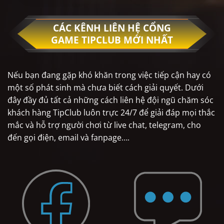
Sứ mệnh của TipClub là mang đến cho người chơi
những trải nghiệm cá cược và giải trí đỉnh cao.
CÁC KÊNH LIÊN HỆ CỔNG
Cổng game không ngừng cải tiến các dịch vụ và mở
GAME TIPCLUB MỚI NHẤT
rộng danh mục trò chơi để đáp ứng nhu cầu ngày
càng đa dạng của người chơi.
Nếu bạn đang gặp khó khăn trong việc tiếp cận hay có
Mục tiêu trong tương lai của TipClub là trở thành
một số phát sinh mà chưa biết cách giải quyết. Dưới
cổng game hàng đầu tại Việt Nam và khu vực Đông
đây đầy đủ tất cả những cách liên hệ đội ngũ chăm sóc
Nam Á, không chỉ thông qua việc cập nhật những
khách hàng TipClub luôn trực 24/7 để giải đáp mọi thắc
trò chơi mới mà còn bằng cách tổ chức các sự kiện
mắc và hỗ trợ người chơi từ live chat, telegram, cho
lớn và phát triển dịch vụ khách hàng ngày càng tốt
đến gọi điện, email và fanpage….
hơn.
Những ưu điểm vượt trội làm nên tên
tuổi TipClub
Tip Club
không chỉ đơn thuần là một cổng game cá
cược, mà còn là một nền tảng giải trí đa dạng với
nhiều ưu điểm nổi bật. Dưới đây là một số lý do