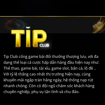
Rút
mất
tiền
phí
tipclub
nhanh
chóng,
an
toàn
và
bảo
mật
Tip Club cổng game bài đổi thưởng thượng lưu, với đa
dạng thể loại cá cược hấp dẫn hàng đầu hiện nay như:
Thể thao, game bài, tài xỉu, game slot, bắn cá, lô đề ..
Với tỷ lệ thắng cao nhất thị trường hiện nay, cùng
khuyến mãi ngập tràn hằng ngày, hệ thống nạp rút
nhanh chóng. Còn có đội ngũ chăm sóc khách hàng
chuyên nghiệp, phụ vụ tận tình và chu đáo.