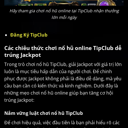
Hãy tham gia chơi nổ hũ online tại TipClub nhận thưởng
lớn mỗi ngày
Đăng Ký TipClub
Các chiêu thức chơi nổ hũ online TipClub dễ
trúng Jackpot
Trong trò chơi nổ hũ TipClub, giải Jackpot với giá trị lớn
luôn là mục tiêu hấp dẫn của người chơi. Để chinh
phục được Jackpot không phải là điều dễ dàng, mà yêu
cầu bạn cần có kiến thức và kinh nghiệm. Dưới đây là
những mẹo chơi nổ hũ online giúp bạn tăng cơ hội
trúng Jackpot:
Nắm vững luật chơi nổ hũ TipClub
Để chơi hiệu quả, việc đầu tiên là bạn phải hiểu rõ các