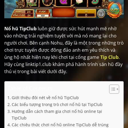
Nổ hũ TipClub
luôn giữ được sức hút mạnh mẽ nhờ
vào những trải nghiệm tuyệt vời mà nó mang lại cho
người chơi. Bên cạnh Nohu, đây là một trong những trò
chơi trực tuyến được đông đảo anh em yêu thích và
ủng hộ nhất hiện nay khi chơi tại cổng game
Tip Club
.
Hãy cùng linktip1.club khám phá hành trình săn hũ đầy
thú vị trong bài viết dưới đây.
Table of Contents
Giới thiệu đôi nét về nổ hũ TipClub
Các biểu tượng trong trò chơi nổ hũ tại TipClub
Hướng dẫn cách tham gia chơi nổ hũ online tại
TipClub
Các chiêu thức chơi nổ hũ online TipClub dễ trúng