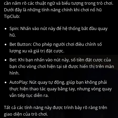
cần nắm rõ các thuật ngữ và biểu tượng trong trò chơi.
Dưới đây là những tính năng chính khi chơi nổ hũ
TipClub:
Spin: Nhấn vào nút này để hệ thống bắt đầu quay
hũ.
Bet Button: Cho phép người chơi điều chỉnh số
lượng xu và giá trị đặt cược.
Bet: Khi bạn nhấn vào nút này, số tiền đặt cược của
bạn cho vòng chơi hiện tại sẽ được hiển thị trên màn
hình.
AutoPlay: Nút quay tự động, giúp bạn không phải
thực hiện thao tác quay bằng tay, nhưng vòng quay
vẫn tiếp tục diễn ra.
Tất cả các tính năng này được trình bày rõ ràng trên
giao diện của trò chơi.