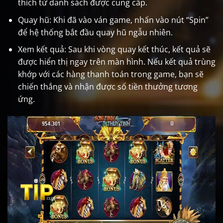
thích từ danh sách được cung cấp.
Quay hũ: Khi đã vào ván game, nhấn vào nút “Spin”
để hệ thống bắt đầu quay hũ ngẫu nhiên.
Xem kết quả: Sau khi vòng quay kết thúc, kết quả sẽ
được hiển thị ngay trên màn hình. Nếu kết quả trùng
khớp với các hàng thanh toán trong game, bạn sẽ
chiến thắng và nhận được số tiền thưởng tương
ứng.