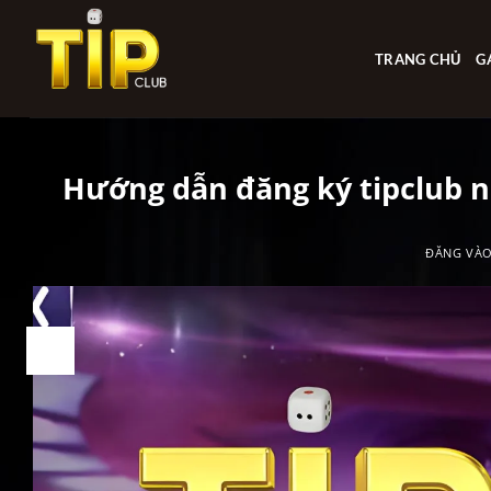
Bỏ
qua
TRANG CHỦ
G
nội
dung
Hướng dẫn đăng ký tipclub 
ĐĂNG VÀ
18
Th7