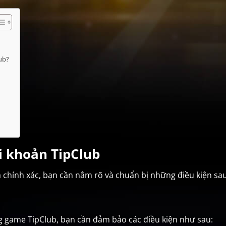
lub?
ài khoản TipClub
chính xác, bạn cần nắm rõ và chuẩn bị những điều kiện sau
ng game TipClub, bạn cần đảm bảo các điều kiện như sau: