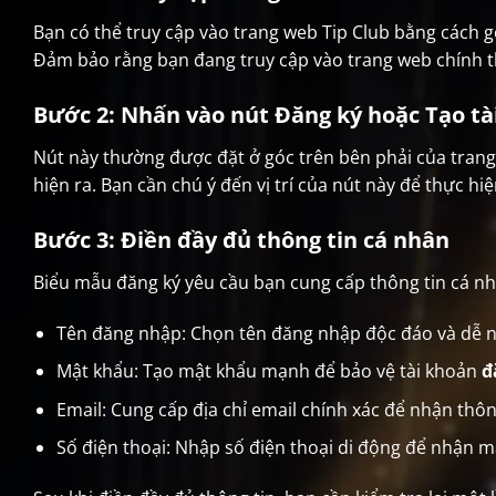
Bạn có thể truy cập vào trang web Tip Club bằng cách g
Đảm bảo rằng bạn đang truy cập vào trang web chính th
Bước 2: Nhấn vào nút Đăng ký hoặc Tạo tà
Nút này thường được đặt ở góc trên bên phải của tran
hiện ra. Bạn cần chú ý đến vị trí của nút này để thực hi
Bước 3: Điền đầy đủ thông tin cá nhân
Biểu mẫu đăng ký yêu cầu bạn cung cấp thông tin cá n
Tên đăng nhập: Chọn tên đăng nhập độc đáo và dễ 
Mật khẩu: Tạo mật khẩu mạnh để bảo vệ tài khoản
đ
Email: Cung cấp địa chỉ email chính xác để nhận thôn
Số điện thoại: Nhập số điện thoại di động để nhận m