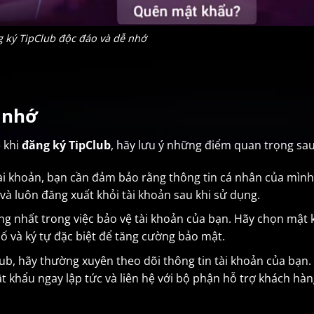
 ký TipClub độc đáo và dễ nhớ
i nhớ
 khi
đăng ký TipClub
, hãy lưu ý những điểm quan trọng sau
tài khoản, bạn cần đảm bảo rằng thông tin cá nhân của mìn
 và luôn đăng xuất khỏi tài khoản sau khi sử dụng.
ng nhất trong việc bảo vệ tài khoản của bạn. Hãy chọn mật
số và ký tự đặc biệt để tăng cường bảo mật.
ub, hãy thường xuyên theo dõi thông tin tài khoản của bạn
t khẩu ngay lập tức và liên hệ với bộ phận hỗ trợ khách hàn