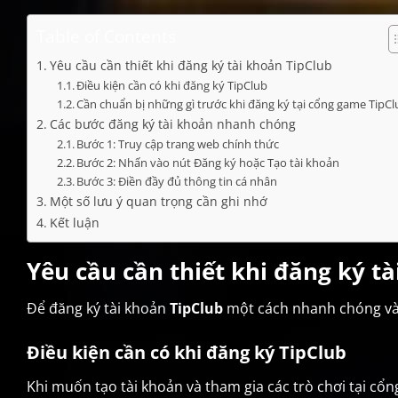
Table of Contents
Yêu cầu cần thiết khi đăng ký tài khoản TipClub
Điều kiện cần có khi đăng ký TipClub
Cần chuẩn bị những gì trước khi đăng ký tại cổng game TipC
Các bước đăng ký tài khoản nhanh chóng
Bước 1: Truy cập trang web chính thức
Bước 2: Nhấn vào nút Đăng ký hoặc Tạo tài khoản
Bước 3: Điền đầy đủ thông tin cá nhân
Một số lưu ý quan trọng cần ghi nhớ
Kết luận
Yêu cầu cần thiết khi đăng ký t
Để đăng ký tài khoản
TipClub
một cách nhanh chóng và 
Điều kiện cần có khi đăng ký TipClub
Khi muốn tạo tài khoản và tham gia các trò chơi tại cổ