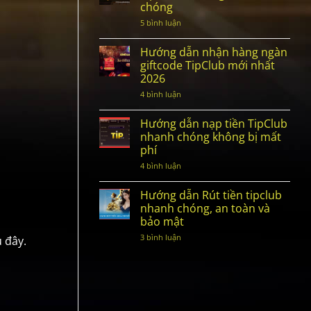
Trải
chóng
Hướng
Nghiệm
dẫn
Đổi
ở
5 bình luận
đăng
Thưởng
Hướng
ký
Đỉnh
dẫn
tipclub
Cao
đăng
Hướng dẫn nhận hàng ngàn
nhanh
nhập
chóng
giftcode TipClub mới nhất
TipClub
dành
2026
dễ
cho
dàng
thành
ở
4 bình luận
và
viên
Hướng
nhanh
mới
dẫn
chóng
nhận
Hướng dẫn nạp tiền TipClub
hàng
nhanh chóng không bị mất
ngàn
phí
giftcode
TipClub
ở
4 bình luận
mới
Hướng
nhất
dẫn
2026
nạp
Hướng dẫn Rút tiền tipclub
tiền
nhanh chóng, an toàn và
TipClub
bảo mật
nhanh
chóng
ở
3 bình luận
không
 đây.
Hướng
bị
dẫn
mất
Rút
phí
tiền
tipclub
nhanh
chóng,
an